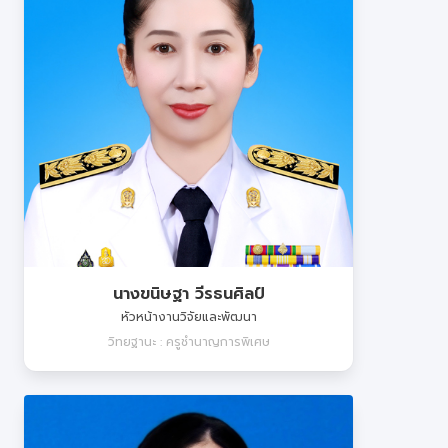
นางขนิษฐา วีรธนศิลป์
หัวหน้างานวิจัยและพัฒนา
วิทยฐานะ : ครูชำนาญการพิเศษ