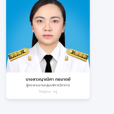
นางสาวญาณิศา กอมาตย์
ผู้ประสานงานกลุ่มบริหารวิชาการ
วิทยฐานะ : ครู