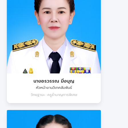
นางอรวรรณ มิ่งบุญ
หัวหน้างานวิเทศสัมพันธ์
วิทยฐานะ : ครูชำนาญการพิเศษ