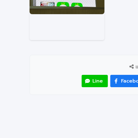
แ
Line
Faceb