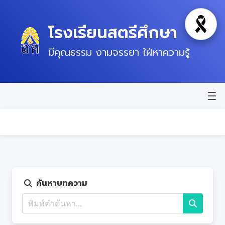
โรงเรียนสตรีศึกษา
โหมดไว้
มีคุณธรรม งามจรรยา ใฝ่หาความรู้
หน้าแรก
ข่าวสาร
ข้อมูลพื้นฐาน
บุคลากร
ค้นหาบทความ
แผนปฏิบัติการ
ติดต่อ