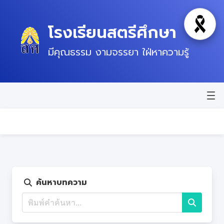
โรงเรียนสตรีศึกษา
โหมดไว้
มีคุณธรรม งามจรรยา ใฝ่หาความรู้
หน้าแรก
ข่าวสาร
ข้อมูลพื้นฐาน
บุคลากร
ค้นหาบทความ
แผนปฏิบัติการ
ติดต่อ