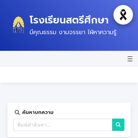
โรงเรียนสตรีศึกษา
โหมดไว้
มีคุณธรรม งามจรรยา ใฝ่หาความรู้
หน้าแรก
ข่าวสาร
ข้อมูลพื้นฐาน
บุคลากร
ค้นหาบทความ
แผนปฏิบัติการ
ติดต่อ