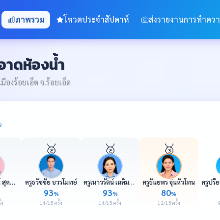
ภาพรวม
โหวตประจำสัปดาห์
ส่งรายงานการทำคว
าดห้องน้ำ
องร้อยเอ็ด จ.ร้อยเอ็ด
9
🥈
🥈
🥉
ครูชุติกาญจน์ สุดบนิด
ครูธวัชชัย บวรโมทย์
ครูเนาวรัตน์ เฉลิมแสน
ครูธันยพร จุ่นหัวโทน
93
93
80
%
%
%
้ง
14/15 ครั้ง
14/15 ครั้ง
12/15 ครั้ง
9