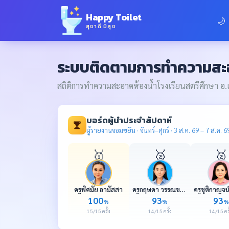
Happy Toilet
🌙
สุขาดี มีสุข
ระบบติดตามการทำความสะอ
สถิติการทำความสะอาดห้องน้ำโรงเรียนสตรีศึกษา อ.เมื
บอร์ดผู้นำประจำสัปดาห์
ผู้รายงานจอมขยัน · จันทร์–ศุกร์ · 3 ส.ค. 69 – 7 ส.ค. 6
🥇
🥈
🥈
ครูพิศมัย อามัสสา
ครูกฤษดา วรรณขาม
100
93
93
%
%
%
15/15 ครั้ง
14/15 ครั้ง
14/15 ครั