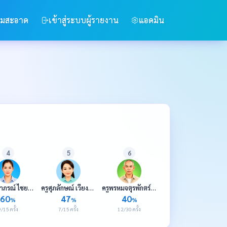
ามสะอาด
เข้าสู่ระบบผู้รายงาน
แอดมิน
4
5
6
ครูปรียาภรณ์ ไชยหานิตย์
ครูศุภลักษณ์ เวียงสิมา
ครูพรหมจตุรพักตร์ วรขันต์
60
47
40
%
%
%
/15 ครั้ง
7/15 ครั้ง
12/30 ครั้ง