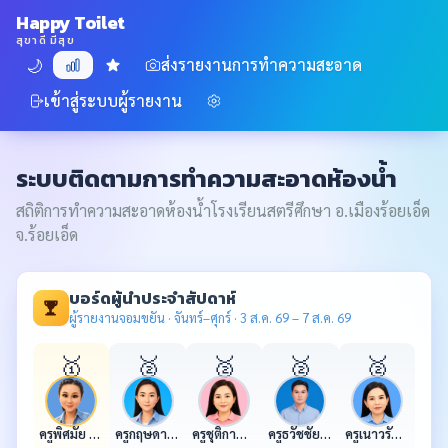
Happy Toilet
สุขาดี มีสุข
🌙
ส่งรายงานการทำความสะอาด
ภาพรวม
โหวตประจำสัปดาห์
เข้าสู่ระบบผู้รายงาน
แอดมิน
ระบบติดตามการทำความสะอาดห้องน้ำ
สถิติการทำความสะอาดห้องน้ำโรงเรียนสตรีศึกษา อ.เมืองร้อยเอ็ด
จ.ร้อยเอ็ด
บอร์ดผู้นำประจำสัปดาห์
ผู้รายงานจอมขยัน · จันทร์–ศุกร์ · 3 ส.ค. 69 – 7 ส.ค. 69
🥇
🥈
🥈
🥈
🥈
ครูพิศมัย อามัสสา
ครูกฤษดา วรรณขาม
ครูชุติกาญจน์ สุดบนิด
ครูธวัชชัย บวรโมทย์
ครูเนาวรัตน์ เฉลิมแสน