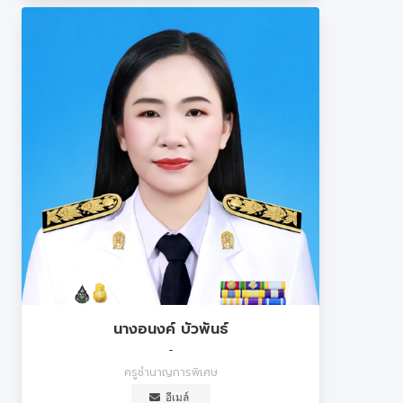
นางอนงค์ บัวพันธ์
-
ครูชำนาญการพิเศษ
อีเมล์