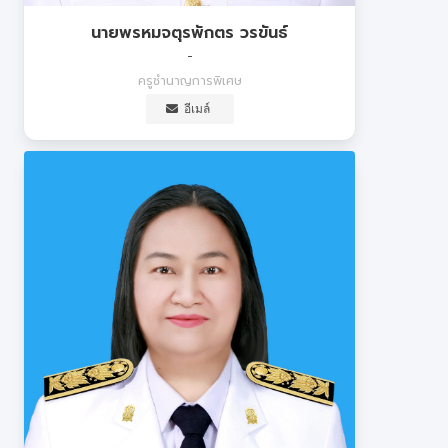
นายพรหมจตุรพักตร วรขันธ์
-
ครูชำนาญการพิเศษ
อีเมล์