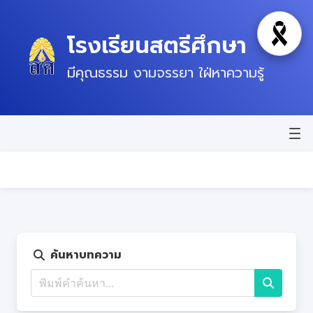
โรงเรียนสตรีศึกษา
โหมดไว้
มีคุณธรรม งามจรรยา ใฝ่หาความรู้
หน้าแรก
ข่าวสาร
ข้อมูลพื้นฐาน
บุคลากร
ค้นหาบทความ
แผนปฏิบัติการ
ติดต่อ