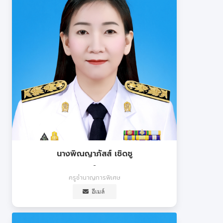
นางพิณญาภัสส์ เชิดชู
-
ครูชำนาญการพิเศษ
อีเมล์