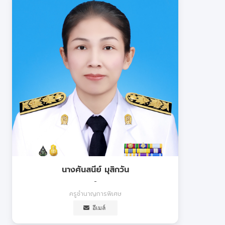
นางศันสนีย์ มุสิกวัน
-
ครูชำนาญการพิเศษ
อีเมล์