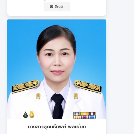
อีเมล์
นางสาวสุคนธ์ทิพย์ พลเยี่ยม
-