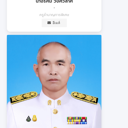
นางรัศมี วงศ์วิลาศ
-
ครูชำนาญการพิเศษ
อีเมล์