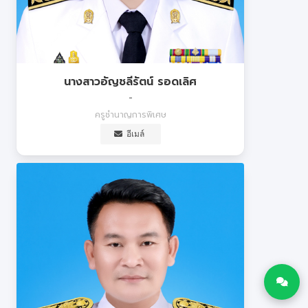
นางสาวอัญชลีรัตน์ รอดเลิศ
-
ครูชำนาญการพิเศษ
อีเมล์
เปิดช่