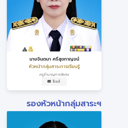
นางจินตนา ศรีสุขกาญจน์
หัวหน้ากลุ่มสาระการเรียนรู้
ครูชำนาญการพิเศษ
อีเมล์
รองหัวหน้ากลุ่มสาระฯ