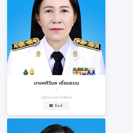
นางศศิวิมล เอี่ยมแบน
-
ครูชำนาญการพิเศษ
อีเมล์