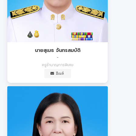
นายสุเมธ จันทรสมบัติ
-
ครูชำนาญการพิเศษ
อีเมล์