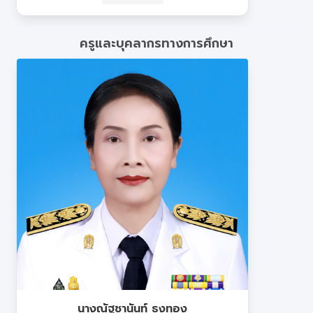
ครูและบุคลากรทางการศึกษา
นางณัฐชานันท์ ธงทอง