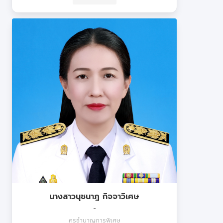
นางสาวนุชนาฎ กิจจาวิเศษ
-
ครูชำนาญการพิเศษ