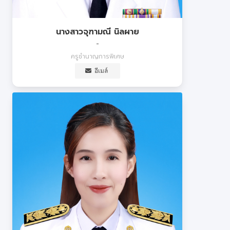
นางสาวจุฑามณี นิลผาย
-
ครูชำนาญการพิเศษ
อีเมล์