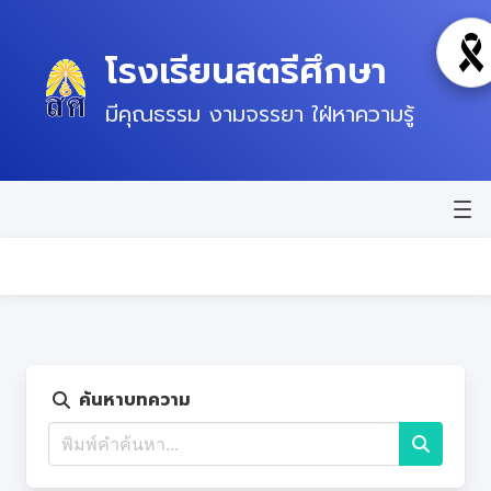
โรงเรียนสตรีศึกษา
โห
มีคุณธรรม งามจรรยา ใฝ่หาความรู้
หน้าแรก
ข่าวสาร
ข้อมูลพื้นฐาน
บุคลากร
ค้นหาบทความ
แผนปฏิบัติการ
ติดต่อ