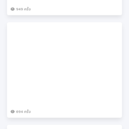
949
ครั้ง
694
ครั้ง