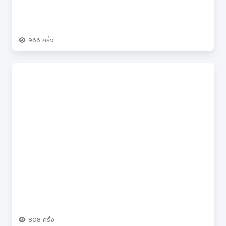
966
ครั้ง
808
ครั้ง