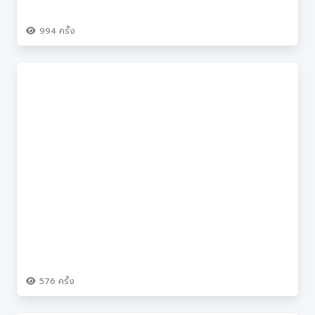
994
ครั้ง
576
ครั้ง