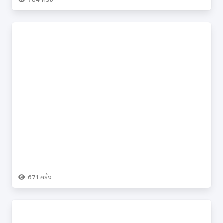
784
ครั้ง
671
ครั้ง