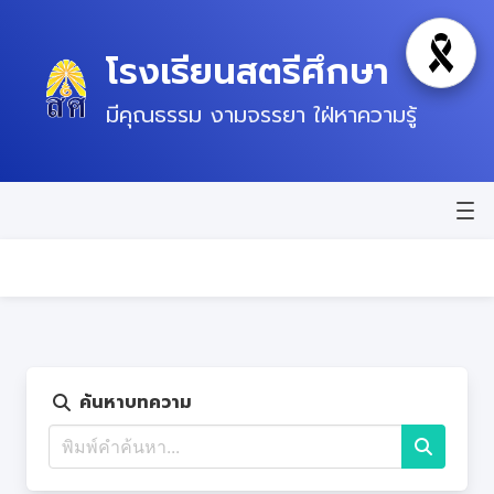
โรงเรียนสตรีศึกษา
โหมดไว้
มีคุณธรรม งามจรรยา ใฝ่หาความรู้
หน้าแรก
ข่าวสาร
ข้อมูลพื้นฐาน
บุคลากร
ค้นหาบทความ
แผนปฏิบัติการ
ติดต่อ