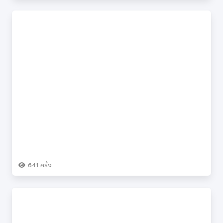
641
ครั้ง