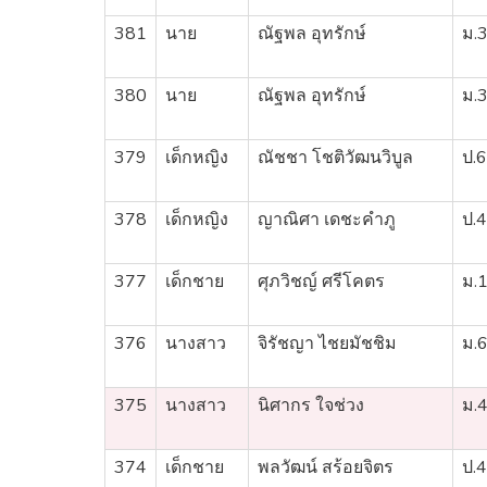
381
นาย
ณัฐพล อุทรักษ์
ม.
380
นาย
ณัฐพล อุทรักษ์
ม.
379
เด็กหญิง
ณัชชา โชติวัฒนวิบูล
ป.6
378
เด็กหญิง
ญาณิศา เดชะคำภู
ป.4
377
เด็กชาย
ศุภวิชญ์ ศรีโคตร
ม.
376
นางสาว
จิรัชญา ไชยมัชชิม
ม.
375
นางสาว
นิศากร ใจช่วง
ม.
374
เด็กชาย
พลวัฒน์ สร้อยจิตร
ป.4