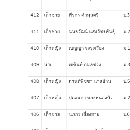
412
เด็กชาย
พีรกร คำมุลตรี
ป.3
411
เด็กชาย
นนธวัฒน์ แสงวัชรพันธุ์
ม.
410
เด็กหญิง
เบญญา จงรุ่งเรือง
ม.
409
นาย
เตชินท์ กมลช่วง
ม.
408
เด็กหญิง
กานต์พิชชา นาสอ้าน
ป.5
407
เด็กหญิง
ปุณณดา ทองหนองบัว
ม.
406
เด็กชาย
นภกร เสี่ยงสาย
ป.6