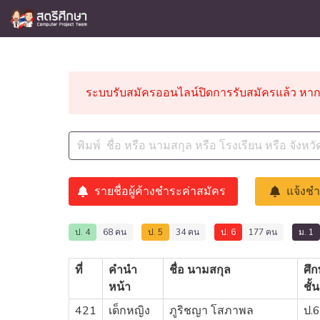
ระบบรับสมัครออนไลน์ปิดการรับสมัครแล้ว หาก
รายชื่อผู้ค้างชำระค่าสมัคร
แจ้งชำ
68 คน
34 คน
177 คน
ป. 4
ป. 5
ป. 6
ม. 1
ที่
คำนำ
ชื่อ นามสกุล
ศึก
หน้า
ชั้น
421
เด็กหญิง
ภูริชญา โสภาพล
ป.6