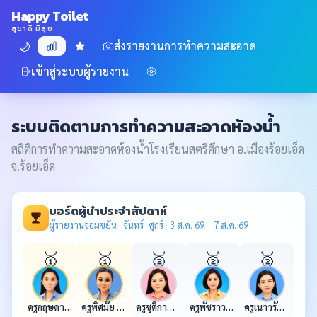
Happy Toilet
สุขาดี มีสุข
🌙
ส่งรายงานการทำความสะอาด
ภาพรวม
โหวตประจำสัปดาห์
เข้าสู่ระบบผู้รายงาน
แอดมิน
ระบบติดตามการทำความสะอาดห้องน้ำ
สถิติการทำความสะอาดห้องน้ำโรงเรียนสตรีศึกษา อ.เมืองร้อยเอ็ด
จ.ร้อยเอ็ด
บอร์ดผู้นำประจำสัปดาห์
ผู้รายงานจอมขยัน · จันทร์–ศุกร์ · 3 ส.ค. 69 – 7 ส.ค. 69
🥇
🥇
🥈
🥈
🥈
ครูกฤษดา วรรณขาม
ครูพิศมัย อามัสสา
ครูชุติกาญจน์ สุดบนิด
ครูพัชราวดี ประกอบแสง
ครูเนาวรัตน์ เฉลิมแสน