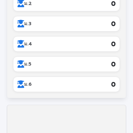
เว็บไซต์ PA
119
ม.2
Q&A
111
ม.3
143
ม.4
138
ม.5
136
ม.6