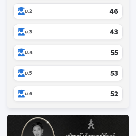
เว็บไซต์ PA
288
ม.2
Q&A
269
ม.3
346
ม.4
335
ม.5
329
ม.6